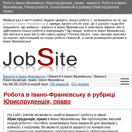
Робота Івано-Франківськ: Юриспруденція, право - вакансії, Робота в Івано-
Франківську. Пошук роботи, пошук вакансій в рубриці Юриспруденція,
право.
Мінімум раз в житті кожної людини цікавить пошук роботи. І, незважаючи на те, що
робота в Івано-Франківську
є завжди, багато хто не знає, де її шукати і куди йти
працювати. Що вибрати - вакансії в Івано-Франківську в невеликих фірмах або ж
здійснювати пошук роботи в корпораціях? Що краще: робота в Івано-Франківську
або виїхати в інше місто або навіть країну? Питань багато, тому ласкаво просимо
на портал, орієнтований на пошук роботи і вакансій, а також розміщення резюме в
Івано-Франківську!
Вакансії в Івано-Франківську
/ Вакансії в Івано-Франківську / Вакансії
Юриспруденція, право, Івано-Франківськ
На 08.08.2026 в нашій базі:
235 вакансій
,
671 резюме
Робота в Івано-Франківську в рубриці
Юриспруденція, право
На сайті Jobsite ви можете знайти вакансії і роботу в сфері
Юриспруденція, право
в Івано-Франківську. Ми пропонуємо якісний
пошук роботи і постійно оновлювану базу вакансій для фахівців з
кожного з напрямів. Ви можете шукати вакансії по конкретних
спеціальностях (наприклад, проглядати вакансії «Юриспруденція,