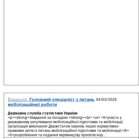
Вакансія:
Головний спеціаліст з питань
мобілізаційної роботи
Державна служба статистики України
<p><strong>Завдання за посадою:</strong></p> <ul> <li>участь у
державному регулюванні мобілізаційної підготовки та мобілізації,
організація виконання Держстатом законів, інших нормативно-
правових актів із питань мобілізаційної підготовки та мобілізації;</li>
<li>розроблення та подання керівництву проєктів нор...