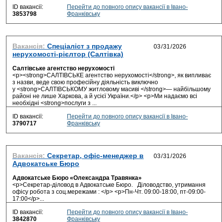
ID вакансії:
Перейти до повного опису вакансії в Івано-
3853798
Франківську
Вакансія:
Спеціаліст з продажу
нерухомості-рієлтор (Салтівка)
Салтівське агентство нерухомості
<p><strong>САЛТІВСЬКЕ агентство нерухомості</strong>, як випливає
з назви, веде свою професійну діяльність виключно
у <strong>САЛТІВСЬКОМУ житловому масиві </strong>— найбільшому
районі не лише Харкова, а й усієї України.</p> <p>Ми надаємо всі
необхідні <strong>послуги з ...
ID вакансії:
Перейти до повного опису вакансії в Івано-
3790717
Франківську
Вакансія:
Секретар, офіс-менеджер в
Адвокатське Бюро
Адвокатське Бюро «Олександра Травянка»
<p>Секретар-діловод в Адвокатське Бюро. Діловодство, утримання
офісу робота з соц.мережами : </p> <p>Пн-Чт. 09:00-18:00, пт-09:00-
17:00</p>...
ID вакансії:
Перейти до повного опису вакансії в Івано-
3842870
Франківську