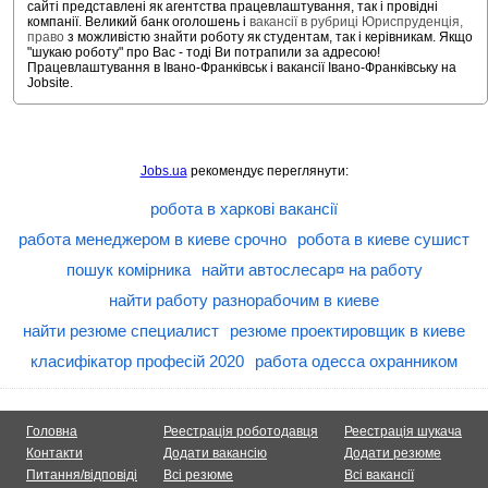
сайті представлені як агентства працевлаштування, так і провідні
компанії. Великий банк оголошень і
вакансії в рубриці Юриспруденція,
право
з можливістю знайти роботу як студентам, так і керівникам. Якщо
"шукаю роботу" про Вас - тоді Ви потрапили за адресою!
Працевлаштування в Івано-Франківськ і вакансії Івано-Франківську на
Jobsite.
Jobs.ua
рекомендує переглянути:
робота в харкові вакансії
работа менеджером в киеве срочно
робота в киеве сушист
пошук комірника
найти автослесар¤ на работу
найти работу разнорабочим в киеве
найти резюме специалист
резюме проектировщик в киеве
класифікатор професій 2020
работа одесса охранником
Головна
Реестрація роботодавця
Реестрація шукача
Контакти
Додати вакансію
Додати резюме
Питання/відповіді
Всі резюме
Всі вакансії