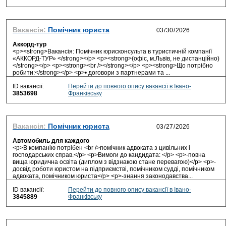
Вакансія:
Помічник юриста
Аккорд-тур
<p><strong>Вакансія: Помічник юрисконсульта в туристичній компанії
«АККОРД-ТУР» </strong></p> <p><strong>(офіс, м.Львів, не дистанційно)
</strong></p> <p><strong><br /></strong></p> <p><strong>Що потрібно
робити:</strong></p> <p>• договори з партнерами та ...
ID вакансії:
Перейти до повного опису вакансії в Івано-
3853698
Франківську
Вакансія:
Помічник юриста
Автомобиль для каждого
<p>В компанію потрібен <br />помічник адвоката з цивільних і
господарських справ.</p> <p>Вимоги до кандидата: </p> <p>-повна
вища юридична освіта (диплом з відзнакою стане перевагою)</p> <p>-
досвід роботи юристом на підприємстві, помічником судді, помічником
адвоката, помічником юриста</p> <p>-знання законодавства...
ID вакансії:
Перейти до повного опису вакансії в Івано-
3845889
Франківську