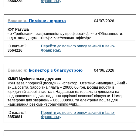
3564228
Франківську
Вакансія:
Помічник юриста
ЮФ Ратуша
<p>Требования: зацікавленість у проф рості</p> <p>Обязанности:
підготовка документів</p> <p>Условия: офіс</p>...
ID вакансії:
Перейти до повного опису вакансії в Івано-
3564226
Франківську
Вакансія:
Інспектор з благоустрою
ХМКП Муніципальна дружина
<p>Назва професій (посади) - інспектор. Освітньо -кваліфікаційний -
вища освіта. Заробітна плата – 20600,00 грн. Досвід роботи в
юридичній сфері вітається. Надається матеріальна допомога на
оздоровлення під час надання щорічної основної відпустки. Номер
телефону для звернень – 0633088900 та електрона пошта для
надсилання резюме <strong>kmmd@ukr....
ID вакансії:
Перейти до повного опису вакансії в Івано-
3853881
Франківську