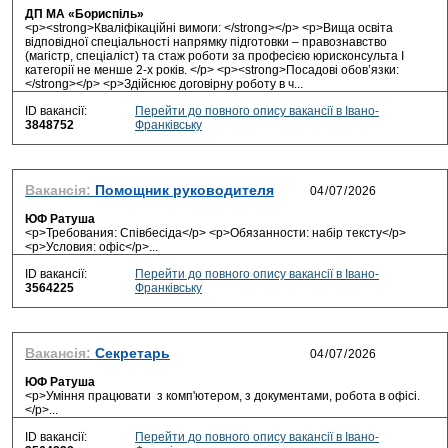
ДП МА «Бориспіль»
<p><strong>Кваліфікаційні вимоги: </strong></p> <p>Вища освіта
відповідної спеціальності напрямку підготовки – правознавство
(магістр, спеціаліст) та стаж роботи за професією юрисконсульта І
категорії не менше 2-х років. </p> <p><strong>Посадові обов’язки:
</strong></p> <p>Здійснює договірну роботу в ч...
ID вакансії:
Перейти до повного опису вакансії в Івано-
3848752
Франківську
Вакансія:
Помощник руководителя
ЮФ Ратуша
<p>Требования: Співбесіда</p> <p>Обязанности: набір тексту</p>
<p>Условия: офіс</p>...
ID вакансії:
Перейти до повного опису вакансії в Івано-
3564225
Франківську
Вакансія:
Секретарь
ЮФ Ратуша
<p>Уміння працювати з комп'ютером, з документами, робота в офісі.
</p>...
ID вакансії:
Перейти до повного опису вакансії в Івано-