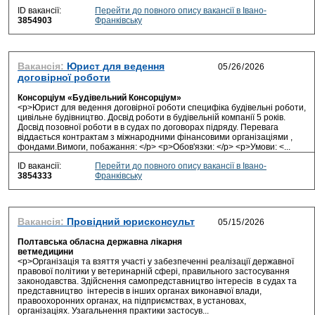
ID вакансії:
Перейти до повного опису вакансії в Івано-
3854903
Франківську
Вакансія:
Юрист для ведення
договірної роботи
Консорціум «Будівельний Консорціум»
<p>Юрист для ведення договірної роботи специфіка будівельні роботи,
цивільне будівництво. Досвід роботи в будівельній компанії 5 років.
Досвід позовної роботи в в судах по договорах підряду. Перевага
віддається контрактам з міжнародними фінансовими організаціями ,
фондами.Вимоги, побажання: </p> <p>Обов'язки: </p> <p>Умови: <...
ID вакансії:
Перейти до повного опису вакансії в Івано-
3854333
Франківську
Вакансія:
Провідний юрисконсульт
Полтавська обласна державна лікарня
ветмедицини
<p>Організація та взяття участі у забезпеченні реалізації державної
правової політики у ветеринарній сфері, правильного застосування
законодавства. Здійснення самопредставництво інтересів в судах та
представництво інтересів в інших органах виконавчої влади,
правоохоронних органах, на підприємствах, в установах,
організаціях. Узагальнення практики застосув...