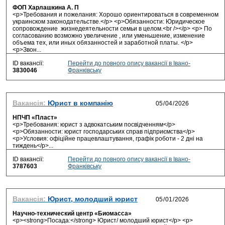
ФОП Харлашкина А. П
<p>Требования и пожелания: Хорошо ориентироваться в современном
украинском законодательстве.</p> <p>Обязанности: Юридическое
сопровождение жизнедеятельности семьи в целом.<br /></p> <p> По
согласованию возможно увеличение , или уменьшение, изменение
объема тех, или иных обязанностей и заработной платы. </p>
<p>Звон...
ID вакансії:
Перейти до повного опису вакансії в Івано-
3830046
Франківську
Вакансія:
Юрист в компанію
НПЧП «Пласт»
<p>Требования: юрист з адвокатським посвідченням</p>
<p>Обязанности: юрист господарських справ підприємства</p>
<p>Условия: офіційне працевлаштування, графік роботи - 2 дні на
тиждень</p>...
ID вакансії:
Перейти до повного опису вакансії в Івано-
3787603
Франківську
Вакансія:
Юрист, молодший юрист
Научно-технический центр «Биомасса»
<p><strong>Посада:</strong> Юрист/ молодший юрист</p> <p>