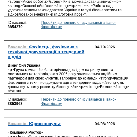
<strong>Місце роботи:</strong> Київ, можна дистанційно</p> <p>
<strong>Основні обов'язки:</strong></p> <ul> <li>Робота над
удосконаленням законодавства України в галузі біоенергетики та
відновлюваної енергетики (підготовка проєкт...
ID вакансії:
Перейти до повного опису вакансії в Івано-
3854270
Франківську
Вакансія:
Фахівець, фахівчиня з
технічної документації в тендерний
відділ
Вікінг Ойл Україна
<p>Група компаній з багаторічним досвідом на ринку шин та
мастильних матеріалів, яка з 2005 року залишається надійним
партнером для своїх клієнтів, запрошує до команди <strong>Фахівця/
фахівчиню з технічної документації в тендерний відділ</strong>, які
допоможуть нам у розвитку бізнесу. </p> <p><strong>Вимоги:</strong>
</p> <ul...
ID вакансії:
Перейти до повного опису вакансії в Івано-
3853963
Франківську
Вакансія:
Юрисконсульт
«Компания Росток»
<p><strong>Повинен володіти знаннями про:</strong></p> <ul>