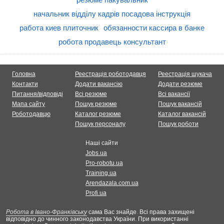
начальник відділу кадрів посадова інструкція
работа киев плиточник
обязанности кассира в банке
робота продавець консультант
Головна
Реестрація роботодавця
Реестрація шукача
Контакти
Додати вакансію
Додати резюме
Питання/відповіді
Всі резюме
Всі вакансії
Мапа сайту
Пошук резюме
Пошук вакансій
Роботодавцю
Каталог резюме
Каталог вакансій
Пошук персоналу
Пошук роботи
Наші сайти
Jobs.ua
Pro-robotu.ua
Training.ua
Arendazala.com.ua
Profi.ua
Робота в Івано-Франківську
сама Вас знайде. Всі права захищені
відповідно до чинного законодавства України. При використанні