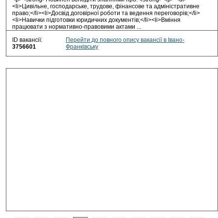
<li>Цивільне, господарське, трудове, фінансове та адміністративне
право;</li><li>Досвід договірної роботи та ведення переговорів;</li>
<li>Навички підготовки юридичних документів;</li><li>Вміння
працювати з нормативно-правовими актами ...
ID вакансії:
Перейти до повного опису вакансії в Івано-
3756601
Франківську