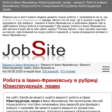
Робота Івано-Франківськ: Юриспруденція, право - вакансії, Робота в Івано-
Франківську. Пошук роботи, пошук вакансій в рубриці Юриспруденція,
право.
Мінімум раз в житті кожної людини цікавить пошук роботи. І, незважаючи на те, що
робота в Івано-Франківську
є завжди, багато хто не знає, де її шукати і куди йти
працювати. Що вибрати - вакансії в Івано-Франківську в невеликих фірмах або ж
здійснювати пошук роботи в корпораціях? Що краще: робота в Івано-Франківську
або виїхати в інше місто або навіть країну? Питань багато, тому ласкаво просимо
на портал, орієнтований на пошук роботи і вакансій, а також розміщення резюме в
Івано-Франківську!
Вакансії в Івано-Франківську
/ Вакансії в Івано-Франківську / Вакансії
Юриспруденція, право, Івано-Франківськ
На 08.08.2026 в нашій базі:
235 вакансій
,
671 резюме
Робота в Івано-Франківську в рубриці
Юриспруденція, право
На сайті Jobsite ви можете знайти вакансії і роботу в сфері
Юриспруденція, право
в Івано-Франківську. Ми пропонуємо якісний
пошук роботи і постійно оновлювану базу вакансій для фахівців з
кожного з напрямів. Ви можете шукати вакансії по конкретних
спеціальностях (наприклад, проглядати вакансії «Юриспруденція,