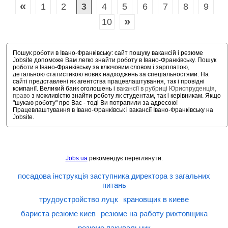
«
1
2
3
4
5
6
7
8
9
»
10
Пошук роботи в Івано-Франківську: сайт пошуку вакансій і резюме
Jobsite допоможе Вам легко знайти роботу в Івано-Франківську. Пошук
роботи в Івано-Франківську за ключовим словом і зарплатою,
детальною статистикою нових надходжень за спеціальностями. На
сайті представлені як агентства працевлаштування, так і провідні
компанії. Великий банк оголошень і
вакансії в рубриці Юриспруденція,
право
з можливістю знайти роботу як студентам, так і керівникам. Якщо
"шукаю роботу" про Вас - тоді Ви потрапили за адресою!
Працевлаштування в Івано-Франківськ і вакансії Івано-Франківську на
Jobsite.
Jobs.ua
рекомендує переглянути:
посадова інструкція заступника директора з загальних
питань
трудоустройство луцк
крановщик в киеве
бариста резюме киев
резюме на работу рихтовщика
резюме пакувальник