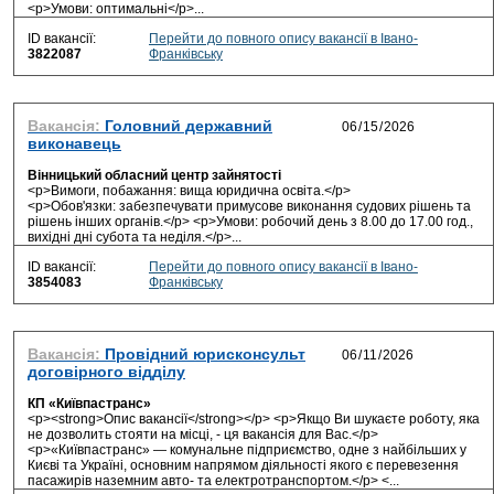
<p>Умови: оптимальні</p>...
ID вакансії:
Перейти до повного опису вакансії в Івано-
3822087
Франківську
Вакансія:
Головний державний
виконавець
Вінницький обласний центр зайнятості
<p>Вимоги, побажання: вища юридична освіта.</p>
<p>Обов'язки: забезпечувати примусове виконання судових рішень та
рішень інших органів.</p> <p>Умови: робочий день з 8.00 до 17.00 год.,
вихідні дні субота та неділя.</p>...
ID вакансії:
Перейти до повного опису вакансії в Івано-
3854083
Франківську
Вакансія:
Провідний юрисконсульт
договірного відділу
КП «Київпастранс»
<p><strong>Опис вакансії</strong></p> <p>Якщо Ви шукаєте роботу, яка
не дозволить стояти на місці, - ця вакансія для Вас.</p>
<p>«Київпастранс» — комунальне підприємство, одне з найбільших у
Києві та Україні, основним напрямом діяльності якого є перевезення
пасажирів наземним авто- та електротранспортом.</p> <...