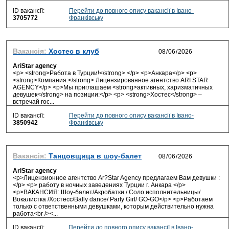
ID вакансії:
Перейти до повного опису вакансії в Івано-
3705772
Франківську
Вакансія:
Хостес в клуб
AriStar agency
<p> <strong>Работа в Турции!</strong> </p> <p>Анкара</p> <p>
<strong>Компания:</strong> Лицензированное агентство ARI STAR
AGENCY</p> <p>Мы приглашаем <strong>активных, харизматичных
девушек</strong> на позиции:</p> <p> <strong>Хостес</strong> –
встречай гос...
ID вакансії:
Перейти до повного опису вакансії в Івано-
3850942
Франківську
Вакансія:
Танцовщица в шоу-балет
AriStar agency
<p>Лицензионное агентство Ar?Star Agency предлагаем Вам девушки :
</p> <p> работу в ночных заведениях Турции г. Анкара </p>
<p>ВАКАНСИЯ: Шоу-балет/Акробатки / Соло исполнительницы/
Вокалистка /Хостесс/Bally dance/ Party Girl/ GO-GO</p> <p>Работаем
только с ответственными девушками, которым действительно нужна
работа<br /><...
ID вакансії:
Перейти до повного опису вакансії в Івано-