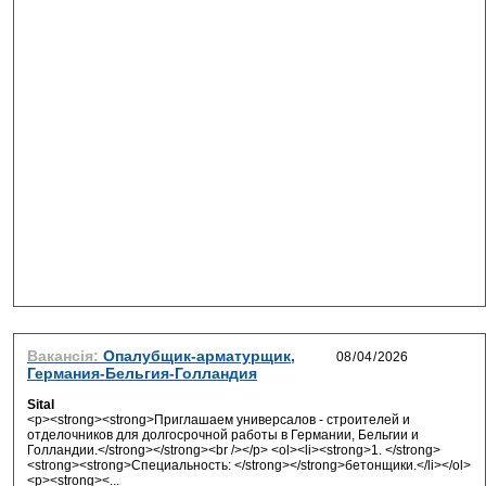
Вакансія:
Опалубщик-арматурщик,
Германия-Бельгия-Голландия
Sital
<p><strong><strong>Приглашаем универсалов - строителей и
отделочников для долгосрочной работы в Германии, Бельгии и
Голландии.</strong></strong><br /></p> <ol><li><strong>1. </strong>
<strong><strong>Специальность: </strong></strong>бетонщики.</li></ol>
<p><strong><...