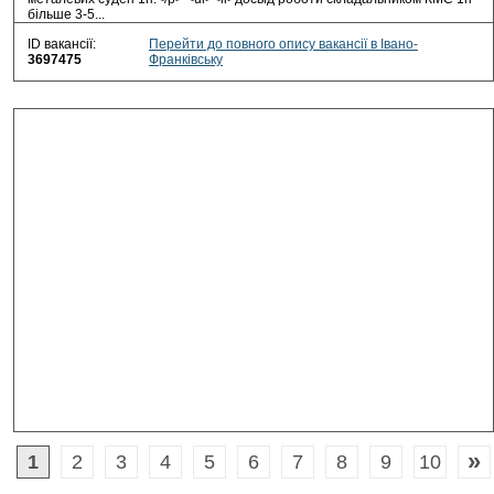
більше 3-5...
ID вакансії:
Перейти до повного опису вакансії в Івано-
3697475
Франківську
»
1
2
3
4
5
6
7
8
9
10