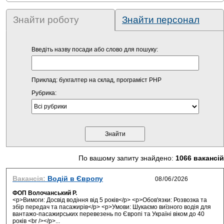
Знайти роботу
Знайти персонал
Введіть назву посади або слово для пошуку:
Приклад: бухгалтер на склад, програміст PHP
Рубрика:
По вашому запиту знайдено:
1066 вакансій
Вакансія:
Водій в Європу
ФОП Волочанський Р.
<p>Вимоги: Досвід водіння від 5 років</p> <p>Обов'язки: Розвозка та
збір передач та пасажирів</p> <p>Умови: Шукаємо виїзного водія для
вантажо-пасажирських перевезень по Європі та Україні віком до 40
років <br /></p>...