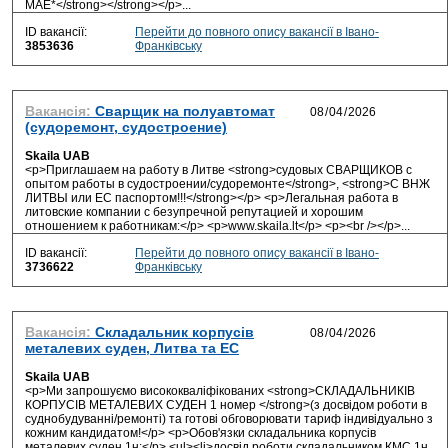
МАЕ*</strong></strong></p>...
ID вакансії:
Перейти до повного опису вакансії в Івано-
3853636
Франківську
Вакансія:
Сварщик на полуавтомат
(судоремонт, судостроение)
Skaila UAB
<p>Приглашаем на работу в Литве <strong>судовых СВАРЩИКОВ с
опытом работы в судостроении/судоремонте</strong>, <strong>С ВНЖ
ЛИТВЫ или ЕС паспортом!!!</strong></p> <p>Легальная работа в
литовские компании с безупречной репутацией и хорошим
отношением к работникам:</p> <p>www.skaila.lt</p> <p><br /></p>...
ID вакансії:
Перейти до повного опису вакансії в Івано-
3736622
Франківську
Вакансія:
Складальник корпусів
металевих суден, Литва та ЕС
Skaila UAB
<p>Ми запрошуємо висококваліфікованих <strong>СКЛАДАЛЬНИКІВ
КОРПУСІВ МЕТАЛЕВИХ СУДЕН 1 номер </strong>(з досвідом роботи в
суднобудуванні/ремонті) та готові обговорювати тариф індивідуально з
кожним кандидатом!</p> <p>Обов'язки складальника корпусів
металевих суден 1н:</p> <ul><li>досвід роботи складальником КМС 1н