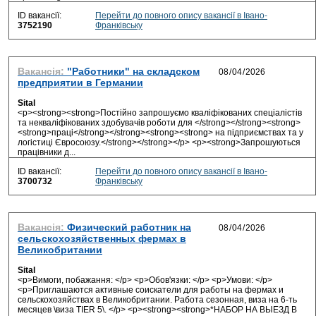
ID вакансії:
Перейти до повного опису вакансії в Івано-
3752190
Франківську
Вакансія:
"Работники" на складском
предприятии в Германии
Sital
<p><strong><strong>Постійно запрошуємо кваліфікованих спеціалістів
та некваліфікованих здобувачів роботи для </strong></strong><strong>
<strong>праці</strong></strong><strong><strong> на підприємствах та у
логістиці Євросоюзу.</strong></strong></p> <p><strong>Запрошуються
працівники д...
ID вакансії:
Перейти до повного опису вакансії в Івано-
3700732
Франківську
Вакансія:
Физический работник на
сельскохозяйственных фермах в
Великобритании
Sital
<p>Вимоги, побажання: </p> <p>Обов'язки: </p> <p>Умови: </p>
<p>Приглашаются активные соискатели для работы на фермах и
сельскохозяйствах в Великобритании. Работа сезонная, виза на 6-ть
месяцев \виза ТIER 5\. </p> <p><strong><strong>*НАБОР НА ВЫЕЗД В