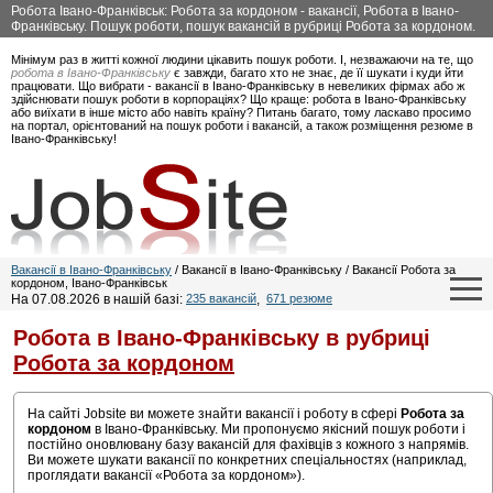
Робота Івано-Франківськ: Робота за кордоном - вакансії, Робота в Івано-
Франківську. Пошук роботи, пошук вакансій в рубриці Робота за кордоном.
Мінімум раз в житті кожної людини цікавить пошук роботи. І, незважаючи на те, що
робота в Івано-Франківську
є завжди, багато хто не знає, де її шукати і куди йти
працювати. Що вибрати - вакансії в Івано-Франківську в невеликих фірмах або ж
здійснювати пошук роботи в корпораціях? Що краще: робота в Івано-Франківську
або виїхати в інше місто або навіть країну? Питань багато, тому ласкаво просимо
на портал, орієнтований на пошук роботи і вакансій, а також розміщення резюме в
Івано-Франківську!
Вакансії в Івано-Франківську
/ Вакансії в Івано-Франківську / Вакансії Робота за
кордоном, Івано-Франківськ
На 07.08.2026 в нашій базі:
235 вакансій
,
671 резюме
Робота в Івано-Франківську в рубриці
Робота за кордоном
На сайті Jobsite ви можете знайти вакансії і роботу в сфері
Робота за
кордоном
в Івано-Франківську. Ми пропонуємо якісний пошук роботи і
постійно оновлювану базу вакансій для фахівців з кожного з напрямів.
Ви можете шукати вакансії по конкретних спеціальностях (наприклад,
проглядати вакансії «Робота за кордоном»).