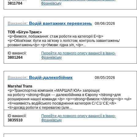
3811704
Франківську
Вакансія:
Водій вантажних перевезень
ТОВ «Бігун-Транс»
<p>Вимоги, побажання: стаж роботи на категорії Е</p>
<p>Обов'язки: бути на зв’язку з логістом, контроль завантажень/
розвантажень</p> <p>Умови: гідна з/п, </p>...
ID вакансії:
Перейти до повного опису вакансії в Івано-
3801264
Франківську
Вакансія:
Водій-далекобійник
Marshal Trans
<p>Транспортна компанія «МАРШАЛ ЮА» запрошує
на роботу <strong>Водія — далекобійника в Європу </strong>для
розширення нашої команди.</p> <p><strong>Вимоги:</strong></p> <ul>
<li>наявність водійського посвідчення категорія С/ С1/ CE;</li>
<li>досвід роботи є перевагою (але...
ID вакансії:
Перейти до повного опису вакансії в Івано-
3835510
Франківську