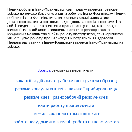
Пошук роботи в Івано-Франківську: сайт пошуку вакансій і резюме
Jobsite допоможе Вам легко знайти роботу в Івано-Франківську. Пошук
роботи в Івано-Франківську за ключовим словом і зарплатою,
детальною статистикою нових надходжень за спеціальностями. На
сайті представлені як агентства працевлаштування, так і провідні
компанії. Великий банк оголошень і
вакансії в рубриці Робота за
кордоном
з можливістю знайти роботу як студентам, так і керівникам.
Якщо "шукаю роботу" про Вас - тоді Ви потрапили за адресою!
Працевлаштування в Івано-Франківськ і вакансії Івано-Франківську на
Jobsite.
Jobs.ua
рекомендує переглянути:
вакансії водій львів
рабочая инструкция образец
резюме консультант київ
вакансії прибиральниця
резюме киев
разнорабочий резюме киев
найти работу программиста
свежие вакансии стоматолог киев
робота посудомийка в києві
работа в киеве мастер