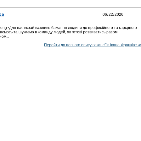
ра
strong>Для нас вкрай важливе бажання людини до професійного та карєрного
ваємось та шукаємо в команду людей, як готові розвиватись разом
ном...
Перейти до повного опису вакансії в Івано-Франківськ