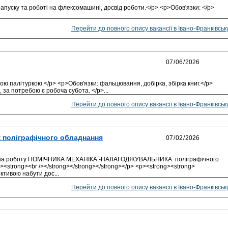
апуску та роботі на флексомашині, досвід роботи.</p> <p>Обов'язки: </p>
Перейти до повного опису вакансії в Івано-Франківськ
ю палітуркою.</p> <p>Обов'язки: фальцювання, добірка, збірка книг.</p>
 за потребою є робоча субота. </p>...
Перейти до повного опису вакансії в Івано-Франківськ
 поліграфічного обладнання
 на роботу ПОМІЧНИКА МЕХАНІКА -НАЛАГОДЖУВАЛЬНИКА поліграфічного
><strong><br /></strong></strong></strong></p> <p><strong><strong>
ктивою набути дос...
Перейти до повного опису вакансії в Івано-Франківськ