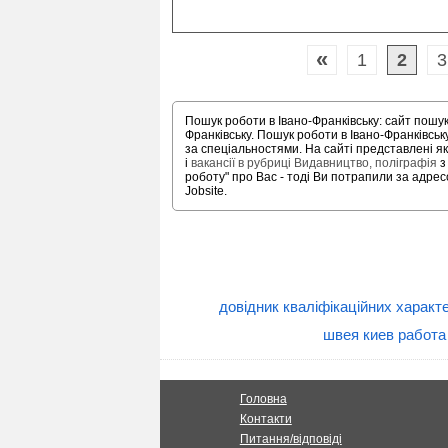
«
1
2
3
Пошук роботи в Івано-Франківську: сайт пошук
Франківську. Пошук роботи в Івано-Франківсь
за спеціальностями. На сайті представлені як
і
вакансії в рубриці Видавництво, поліграфія
з
роботу" про Вас - тоді Ви потрапили за адрес
Jobsite.
довідник кваліфікаційних характ
швея киев работа
Головна
Контакти
Питання/відповіді