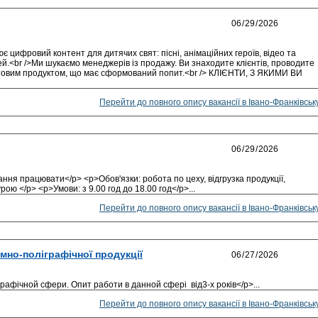
цифровий контент для дитячих свят: пісні, анімаційних героїв, відео та
тей.<br />Ми шукаємо менеджерів із продажу. Ви знаходите клієнтів, проводите
отовим продуктом, що має сформований попит.<br /> КЛІЄНТИ, З ЯКИМИ ВИ
Перейти до повного опису вакансії в Івано-Франківськ
ння працювати</p> <p>Обов'язки: робота по цеху, відгрузка продукції,
ою </p> <p>Умови: з 9.00 год до 18.00 год</p>...
Перейти до повного опису вакансії в Івано-Франківськ
мно-поліграфічної продукції
афічной сфери. Опит работи в данной сфері від3-х років</p>...
Перейти до повного опису вакансії в Івано-Франківськ