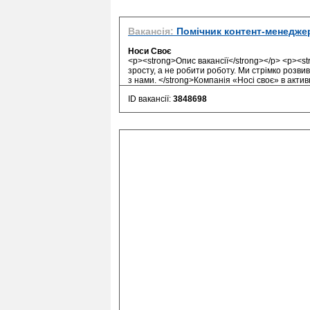
Вакансія:
Помічник контент-менедже
Носи Своє
<p><strong>Опис вакансії</strong></p> <p><
зросту, а не робити роботу. Ми стрімко розви
з нами. </strong>Компанія «Носі своє» в актив
ID вакансії:
3848698