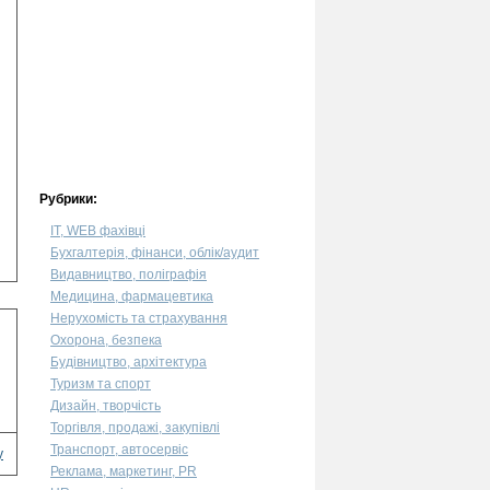
Рубрики:
IT, WEB фахівці
Бухгалтерія, фінанси, облік/аудит
Видавництво, поліграфія
Медицина, фармацевтика
Нерухомість та страхування
Охорона, безпека
Будівництво, архітектура
Туризм та спорт
Дизайн, творчість
Торгівля, продажі, закупівлі
Транспорт, автосервіс
у
Реклама, маркетинг, PR