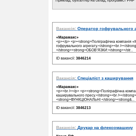
Приклад: бухгалтер на склад, програміст PHP
Вакансія:
Оператор гофрувального а
«Марамакс»
<p></p> <p><strong>Поліграфічна компанія 
гофрувального агрегату.</strong><br /></str
</strong><strong>ОБОВ’ЯЗКИ:</strong></str...
ID вакансії:
3846214
Вакансія:
Спеціаліст з каширування
«Марамакс»
<p><br /></p> <p><strong>Поліграфічна ком
каширувального пресу.</strong><br /></strong
<strong>ФУНКЦІОНАЛЬНІ </strong><strong&...
ID вакансії:
3846213
Вакансія:
Друкар на флексомашину