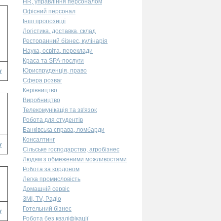
HR, управління персоналом
Офісний персонал
Інші пропозиції
Логістика, доставка, склад
Ресторанний бізнес, кулінарія
Наука, освіта, переклади
Краса та SPA-послуги
Юриспруденція, право
у
Сфера розваг
Керівництво
Виробництво
Телекомунікація та зв'язок
Робота для студентів
Банківська справа, ломбарди
Консалтинг
у
Сільське господарство, агробізнес
Людям з обмеженими можливостями
Робота за кордоном
Легка промисловість
Домашній сервіс
ЗМІ, TV, Радіо
Готельний бізнес
у
Робота без кваліфікації