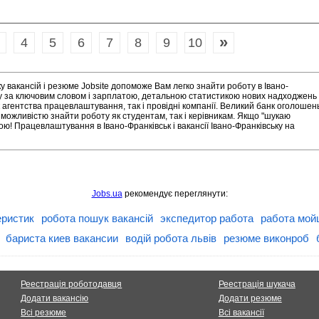
»
4
5
6
7
8
9
10
у вакансій і резюме Jobsite допоможе Вам легко знайти роботу в Івано-
ку за ключовим словом і зарплатою, детальною статистикою нових надходжень
 агентства працевлаштування, так і провідні компанії. Великий банк оголошен
 можливістю знайти роботу як студентам, так і керівникам. Якщо "шукаю
ою! Працевлаштування в Івано-Франківськ і вакансії Івано-Франківську на
Jobs.ua
рекомендує переглянути:
еристик
робота пошук вакансій
экспедитор работа
работа мой
бариста киев вакансии
водій робота львів
резюме виконроб
Реестрація роботодавця
Реестрація шукача
Додати вакансію
Додати резюме
Всі резюме
Всі вакансії