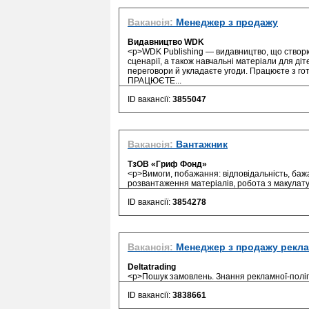
Вакансія:
Менеджер з продажу
Видавництво WDK
<p>WDK Publishing — видавництво, що створює 
сценарії, а також навчальні матеріали для ді
переговори й укладаєте угоди. Працюєте з г
ПРАЦЮЄТЕ...
ID вакансії:
3855047
Вакансія:
Вантажник
ТзОВ «Гриф Фонд»
<p>Вимоги, побажання: відповідальність, бажа
розвантаження матеріалів, робота з макулатур
ID вакансії:
3854278
Вакансія:
Менеджер з продажу рекла
Deltatrading
<p>Пошук замовлень. Знання рекламної-полігр
ID вакансії:
3838661