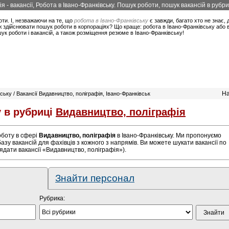
я - вакансії, Робота в Івано-Франківську. Пошук роботи, пошук вакансій в рубр
оти. І, незважаючи на те, що
робота в Івано-Франківську
є завжди, багато хто не знає, 
ж здійснювати пошук роботи в корпораціях? Що краще: робота в Івано-Франківську або ви
ук роботи і вакансій, а також розміщення резюме в Івано-Франківську!
На
вську / Вакансії Видавництво, поліграфія, Івано-Франківськ
у в рубриці
Видавництво, поліграфія
роботу в сфері
Видавництво, поліграфія
в Івано-Франківську. Ми пропонуємо
азу вакансій для фахівців з кожного з напрямів. Ви можете шукати вакансії по
ядати вакансії «Видавництво, поліграфія»).
Знайти персонал
Рубрика: