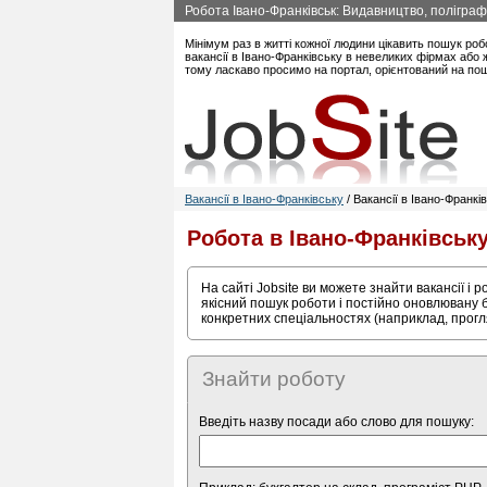
Робота Івано-Франківськ: Видавництво, поліграфі
Мінімум раз в житті кожної людини цікавить пошук роб
вакансії в Івано-Франківську в невеликих фірмах або 
тому ласкаво просимо на портал, орієнтований на пош
Вакансії в Івано-Франківську
/ Вакансії в Івано-Франкі
Робота в Івано-Франківськ
На сайті Jobsite ви можете знайти вакансії і 
якісний пошук роботи і постійно оновлювану б
конкретних спеціальностях (наприклад, прогл
Знайти роботу
Введіть назву посади або слово для пошуку: