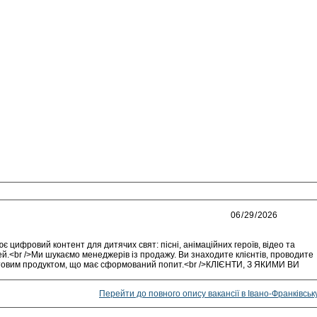
цифровий контент для дитячих свят: пісні, анімаційних героїв, відео та
тей.<br />Ми шукаємо менеджерів із продажу. Ви знаходите клієнтів, проводите
отовим продуктом, що має сформований попит.<br />КЛІЄНТИ, З ЯКИМИ ВИ
Перейти до повного опису вакансії в Івано-Франківськ