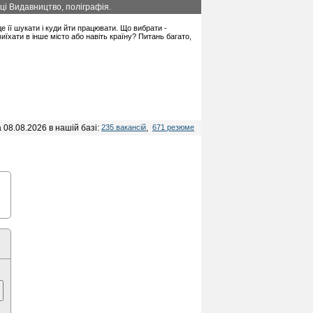
иці Видавництво, поліграфія.
де її шукати і куди йти працювати. Що вибрати -
їхати в інше місто або навіть країну? Питань багато,
 08.08.2026 в нашій базі:
235 вакансій
,
671 резюме