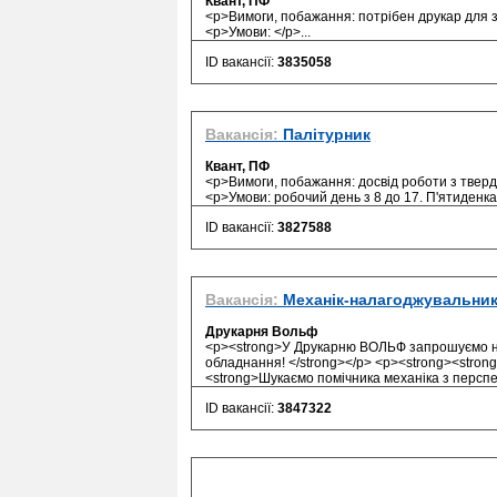
Квант, ПФ
<p>Вимоги, побажання: потрібен друкар для з
<p>Умови: </p>...
ID вакансії:
3835058
Вакансія:
Палітурник
Квант, ПФ
<p>Вимоги, побажання: досвід роботи з твердо
<p>Умови: робочий день з 8 до 17. П'ятиденка,
ID вакансії:
3827588
Вакансія:
Механік-налагоджувальник
Друкарня Вольф
<p><strong>У Друкарню ВОЛЬФ запрошуємо
обладнання! </strong></p> <p><strong><strong
<strong>Шукаємо помічника механіка з перспе
ID вакансії:
3847322