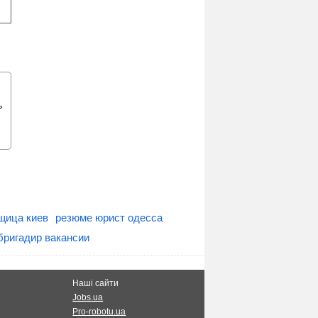
ь
щица киев
резюме юрист одесса
бригадир вакансии
Наші сайти
Jobs.ua
Pro-robotu.ua