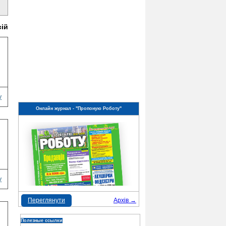
сій
у
Онлайн журнал - "Пропоную Роботу"
у
Переглянути
Архів →
Полезные ссылки