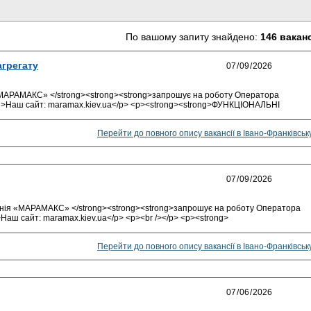
По вашому запиту знайдено:
146 вакан
грегату
«МАРАМАКС» </strong><strong><strong>запрошує на роботу Оператора
ong>Наш сайт: maramax.kiev.ua</p> <p><strong><strong>ФУНКЦІОНАЛЬНІ
Перейти до повного опису вакансії в Івано-Франківськ
панія «МАРАМАКС» </strong><strong><strong>запрошує на роботу Оператора
>Наш сайт: maramax.kiev.ua</p> <p><br /></p> <p><strong>
Перейти до повного опису вакансії в Івано-Франківськ