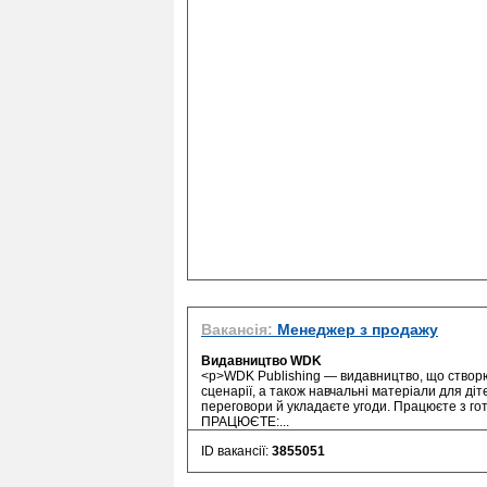
Вакансія:
Менеджер з продажу
Видавництво WDK
<p>WDK Publishing — видавництво, що створює 
сценарії, а також навчальні матеріали для ді
переговори й укладаєте угоди. Працюєте з г
ПРАЦЮЄТЕ:...
ID вакансії:
3855051