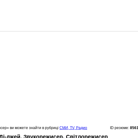
исер» ви можете знайти в рубриці
СМИ, TV, Радио
ID резюме:
856
 Ді-джей, Звукорежисер, Світлорежисер