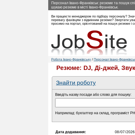
Персонал Івано-Франківськ: резюме та пошук спі
шукаю резюме в місті Івано-Франківськ.
Ви працюєте менеджером по підбору персоналу? Знач
перевагу фахівцям з відмінним резюме? Звертати уваг
просимо на портал, орієнтований на пошук резюме і с
Робота Івано-Франківську
/
Персонал Івано-Франківсь
Резюме: DJ, Ді-джей, Зву
Знайти роботу
Введіть назву посади або слово для пошуку:
Наприклад: бухгалтер на склад, програміст P
Дата додавання: