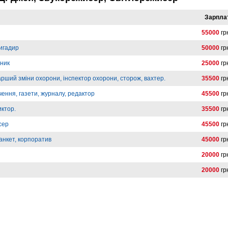
Зарпла
55000
гр
ригадир
50000
гр
вник
25000
гр
арший зміни охорони, інспектор охорони, сторож, вахтер.
35500
гр
ення, газети, журналу, редактор
45500
гр
иктор.
35500
гр
сер
45500
гр
анкет, корпоратив
45000
гр
20000
гр
20000
гр