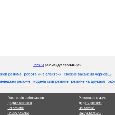
Jobs.ua
рекомендує переглянути:
киев резюме
робота київ електрик
свежие вакансии черновцы
менеджер резюме
модель київ резюме
резюме на друкаря
раб
Реестрація роботодавця
Реестрація шукача
Додати вакансію
Додати резюме
Всі резюме
Всі вакансії
Пошук резюме
Пошук вакансій