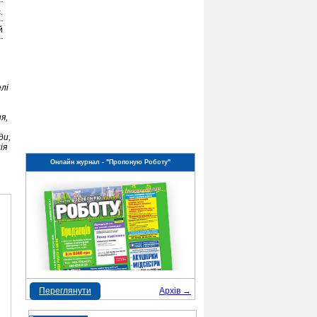
.
й
лі
я,
ди,
ія
Онлайн журнал - "Пропоную Роботу"
Переглянути
Архів →