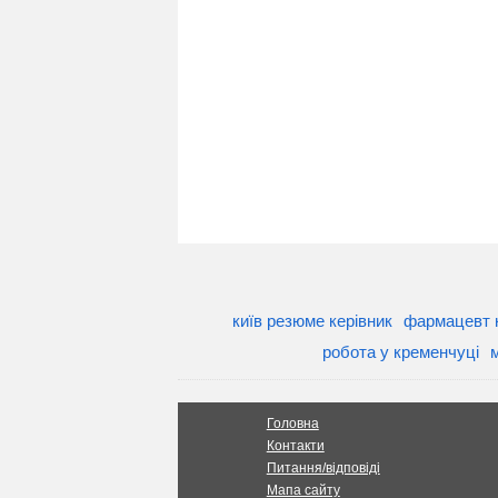
київ резюме керівник
фармацевт 
робота у кременчуці
Головна
Контакти
Питання/відповіді
Мапа сайту