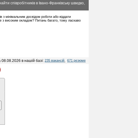
айти співробітників в Івано-Франківську швидко,
ців з мінімальним досвідом роботи або віддати
ле з високим окладом? Питань багато, тому ласкаво
 08.08.2026 в нашій базі:
235 вакансій
,
671 резюме
)