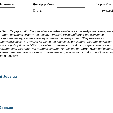
Франківськ
Досвід роботи:
42 рок. 0 міc
Стать:
мужско
р
Вест Саунд
<p>DJ Cooper вдале поєднання ді-джея та ведучого свята, весе
. Гарне почуття гумору та такту, чудовий музичний смак та відчуття
 європейському, національному чи тематичному стилі. Збереження усіх
вислуховуються, беруться до уваги та втілються у життя усі Ваші побажанн
ому доробку більше 5000 проведених святкових подій - професійний досвід
 супер-хіти усіх часів та народів, стилів, жанрів та напрямів музичної естра
маїтого весільного жанру польки, вальси, коломийки і т.д. і т.п. Організац
ного шоу</p>
лі Jobs.ua
Jobs.ua