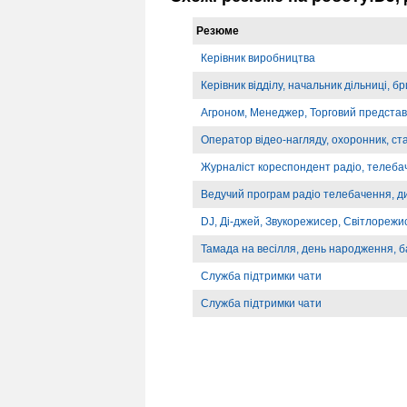
Резюме
Керівник виробництва
Керівник відділу, начальник дільниці, б
Агроном, Менеджер, Торговий предста
Оператор відео-нагляду, охоронник, ст
Журналіст кореспондент радіо, телебач
Ведучий програм радіо телебачення, д
DJ, Ді-джей, Звукорежисер, Світлорежи
Тамада на весілля, день народження, б
Служба підтримки чати
Служба підтримки чати