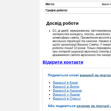
Місто:
Івано-
Графік роботи:
Досвід роботи
DJ, ді-джей, звукорежисер, світлорежисе
непересічні конкурси, тости, анекдоти
атмосфери свята. Проведення весілля у
весільних традицій та канонів. Уважно 
щодо організації Вашого Свята. У творч
роботи понад 10 років. Тільки перевірені
при потребі широкий музичний спектр роз
вражаючого світло-музичного та лазер
Відкрити контакти
Подивіться схожі
вакансії на порта
Вакансії в Києві
Вакансії в Дніпрі
Вакансії в Харкові
Вакансії у Львові
Вакансії в Одессі
Або подивіться
резюме на порталі 