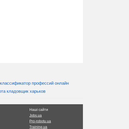
классификатор профессий онлайн
ота кладовщик харьков
Наші сайти
Jobs.ua
Pro-robotu.ua
Training.ua