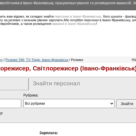
вробітників в Івано-Франківську, працевлаштування та розміщення вакансій. Зн
ить вам відомо, як складно знайти
персонал в Івано-Франківську
. Кого шукати - фахів
у на резюме з низьким рівнем зарплати Або потрібен персонал в Івано-Франківську, а
півробітників, а також розміщення
вакансії в Івано-Франківську
!
На
ку
/
Резюме ЗМІ, TV, Радіо, Івано-Франківськ
/ Резюме
корежисер, Світлорежисер (Івано-Франківськ
Знайти персонал
Рубрика:
HP
Зарплата: