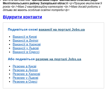
вчитель математики
Чкаловський ліцей Чкаловської сільської ради
Мелітопольського району Запорізької області
<p>Працюю вчителем 9
років.<br />Маю 2 кваліфікаційну категорію <br />Маю досвід роботи з
дітьми які мають особливі освітні потреби</p>
Відкрити контакти
Подивіться схожі
вакансії на порталі Jobs.ua
Вакансії в Києві
Вакансії в Дніпрі
Вакансії в Харкові
Вакансії у Львові
Вакансії в Одессі
Або подивіться
резюме на порталі Jobs.ua
Резюме в Києві
Резюме в Дніпрі
Резюме в Харкові
Резюме у Львові
Резюме в Одесі