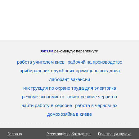
Jobs.ua
рекомендує переглянути:
работа учителем киев
рабочий на производство
прибиральник службових приміщень посадова
лаборант вакансии
инструкция по охране труда для электрика
резюме экономиста
поиск резюме чернигов
найти работу в херсоне
работа в черновцах
домохозяйка в киеве
Головна
Реестрація роботодавця
Реестрація шукача