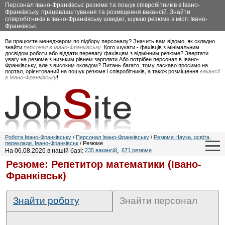
Персонал Івано-Франківськ: резюме та пошук співробітників в Івано-
Франківську, працевлаштування та розміщення вакансій. Знайти
співробітників в Івано-Франківську швидко, шукаю резюме в місті Івано-
Франківськ.
Ви працюєте менеджером по підбору персоналу? Значить вам відомо, як складно
знайти
персонал в Івано-Франківську
. Кого шукати - фахівців з мінімальним
досвідом роботи або віддати перевагу фахівцям з відмінним резюме? Звертати
увагу на резюме з низьким рівнем зарплати Або потрібен персонал в Івано-
Франківську, але з високим окладом? Питань багато, тому ласкаво просимо на
портал, орієнтований на пошук резюме і співробітників, а також розміщення
вакансії
в Івано-Франківську
!
Робота Івано-Франківську
/
Персонал Івано-Франківську
/
Резюме Наука, освіта,
переклади, Івано-Франківськ
/ Резюме
На 06.08.2026 в нашій базі:
235 вакансій
,
671 резюме
Резюме: Репетитор математики (Івано-
Франківськ)
Знайти роботу
Знайти персонал