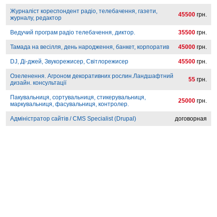
Журналіст кореспондент радіо, телебачення, газети,
45500
грн.
журналу, редактор
Ведучий програм радіо телебачення, диктор.
35500
грн.
Тамада на весілля, день народження, банкет, корпоратив
45000
грн.
DJ, Ді-джей, Звукорежисер, Світлорежисер
45500
грн.
Озеленення. Агроном декоративних рослин.Ландшафтний
55
грн.
дизайн. консультації
Пакувальниця, сортувальниця, стикерувальниця,
25000
грн.
маркувальниця, фасувальниця, контролер.
Адміністратор сайтів / CMS Specialist (Drupal)
договорная