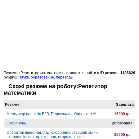
Резюме «Репетитор математики» ви можете знайти в
ID резюме:
1186626
рубриці
Наука, образование, переводы
Схожі резюме на роботу:Репетитор
математики
Резюме
Зарплата
Менеджер проектів B2B, Перекладач, Оператор AI
15000
грн.
Охоронець.
договорная
Оператор відео-нагляду, охоронник, старший зміни
35500
грн.
охорони, інспектор охорони, сторож, вахтер.