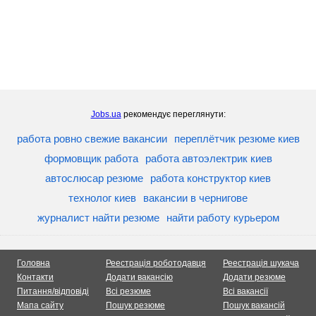
Jobs.ua
рекомендує переглянути:
работа ровно свежие вакансии
переплётчик резюме киев
формовщик работа
работа автоэлектрик киев
автослюсар резюме
работа конструктор киев
технолог киев
вакансии в чернигове
журналист найти резюме
найти работу курьером
Головна
Реестрація роботодавця
Реестрація шукача
Контакти
Додати вакансію
Додати резюме
Питання/відповіді
Всі резюме
Всі вакансії
Мапа сайту
Пошук резюме
Пошук вакансій