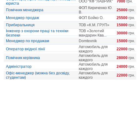
ООО "КФ "ЛАВРИК"
7000
грн.
юриста
ФОП Кириченко Ю.
Помічник менеджера
25000
грн.
В.
Менеджер продаж
ФОП Бойко О.
25500
грн.
Прибиральниця
ТОВ «К.М. ГРУП»
15000
грн.
Інженер з охорони праці та техніки
ТОВ «Золотий
30000
грн.
безпеки
мандарин Ква...
Менеджер по продажам
Domtexnik
15000
грн.
Автомобиль для
Оператор вхідної лінії
22000
грн.
каждого
Автомобиль для
Помічник керівника
28000
грн.
каждого
Автомобиль для
Адміністратор
24000
грн.
каждого
Офіс-менеджер (можна без досвіду,
Автомобиль для
22000
грн.
студентам)
каждого