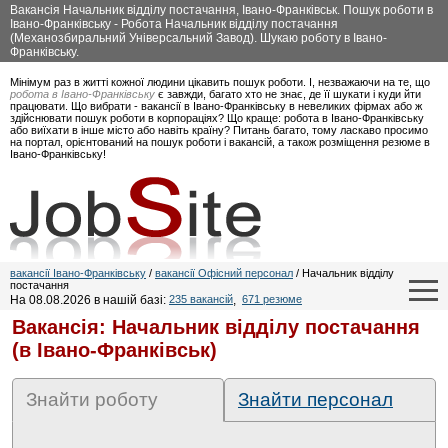
Вакансія Начальник відділу постачання, Івано-Франківськ. Пошук роботи в
Івано-Франківську - Робота Начальник відділу постачання
(Механозбиральний Універсальний Завод). Шукаю роботу в Івано-
Франківську.
Мінімум раз в житті кожної людини цікавить пошук роботи. І, незважаючи на те, що
робота в Івано-Франківську
є завжди, багато хто не знає, де її шукати і куди йти
працювати. Що вибрати - вакансії в Івано-Франківську в невеликих фірмах або ж
здійснювати пошук роботи в корпораціях? Що краще: робота в Івано-Франківську
або виїхати в інше місто або навіть країну? Питань багато, тому ласкаво просимо
на портал, орієнтований на пошук роботи і вакансій, а також розміщення резюме в
Івано-Франківську!
вакансії Івано-Франківську
/
вакансії Офісний персонал
/ Начальник відділу
постачання
На 08.08.2026 в нашій базі:
235 вакансій
,
671 резюме
Вакансія: Начальник відділу постачання
(в Івано-Франківськ)
Знайти роботу
Знайти персонал