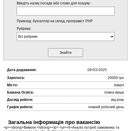
Введіть назву посади або слово для пошуку:
Приклад: бухгалтер на склад, програміст PHP
Рубрика:
Дата додавання:
Зарплата:
20000 грн
Місто:
Ізмаїл
Бажана Освіта:
повна вища
Досвід роботи:
від року
Графік роботи:
повний робочий день
Загальна інформація про вакансію
<p><strong>Вимоги:</strong></p> <ul><li>Аналіз потреб замовника та