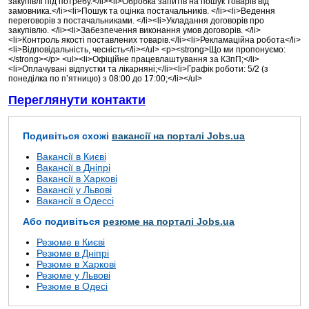
закупівлі під потребу.</li><li>Обробка запитів на пошук товарів від
замовника.</li><li>Пошук та оцінка постачальників. </li><li>Ведення
переговорів з постачальниками. </li><li>Укладання договорів про
закупівлю. </li><li>Забезпечення виконання умов договорів. </li>
<li>Контроль якості поставлених товарів.</li><li>Рекламаційна робота</li>
<li>Відповідальність, чесність</li></ul> <p><strong>Що ми пропонуємо:
</strong></p> <ul><li>Офіційне працевлаштування за КЗпП;</li>
<li>Оплачувані відпустки та лікарняні;</li><li>Графік роботи: 5/2 (з
понеділка по п’ятницю) з 08:00 до 17:00;</li></ul>
Переглянути контакти
Подивіться схожі
вакансії на порталі Jobs.ua
Вакансії в Києві
Вакансії в Дніпрі
Вакансії в Харкові
Вакансії у Львові
Вакансії в Одессі
Або подивіться
резюме на порталі Jobs.ua
Резюме в Києві
Резюме в Дніпрі
Резюме в Харкові
Резюме у Львові
Резюме в Одесі