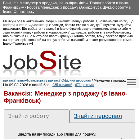
Вакансія Менеджер з продажу, Івано-Франківськ. Пошук роботи в Івано-
Франківську - Робота Менеджер з продажу (Аккорд-тур). Шукаю роботу в
Івано-Франківську.
Мінімум раз в житті кожної людини цікавить пошук роботи. І, незважаючи на те, що
робота в Івано-Франківську
є завжди, багато хто не знає, де її шукати і куди йти
працювати. Що вибрати - вакансії в Івано-Франківську в невеликих фірмах або ж
здійснювати пошук роботи в корпораціях? Що краще: робота в Івано-Франківську
або виїхати в інше місто або навіть країну? Питань багато, тому ласкаво просимо
на портал, орієнтований на пошук роботи і вакансій, а також розміщення резюме в
Івано-Франківську!
вакансії Івано-Франківську
/
вакансії Офісний персонал
/ Менеджер з продажу
На 09.08.2026 в нашій базі:
235 вакансій
,
671 резюме
Вакансія: Менеджер з продажу (в Івано-
Франківськ)
Знайти роботу
Знайти персонал
Введіть назву посади або слово для пошуку: