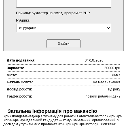
Приклад: бухгалтер на склад, програміст PHP
Рубрика:
Дата додавання:
Зарплата:
20000 грн
Місто:
Львів
Бажана Освіта:
не має значення
Досвід роботи:
від року
Графік роботи:
повний робочий день
Загальна інформація про вакансію
<p><strong>Менеджер з туризму для роботи з агентами</strong></p> <p>
<br /></p> <p>Ідеальний кандидат — комунікабельний, організований, з
досвідом у туризмі або продажах.</p> <p></p> <p><strong>Обов’язки: