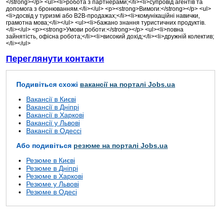
</strong></p> <ul><li>робота з партнерами;</li><li>супровід агентів та
допомога з бронюванням.</li></ul> <p><strong>Вимоги:</strong></p> <ul>
<li>досвід у туризмі або B2B-продажах;</li><li>комунікаційні навички,
грамотна мова;</li></ul> <ul><li>бажано знання туристичних продуктів.
</li></ul> <p><strong>Умови роботи:</strong></p> <ul><li>повна
зайнятість, офісна робота;</li><li>високий дохід;</li><li>дружній колектив;
</li></ul>
Переглянути контакти
Подивіться схожі
вакансії на порталі Jobs.ua
Вакансії в Києві
Вакансії в Дніпрі
Вакансії в Харкові
Вакансії у Львові
Вакансії в Одессі
Або подивіться
резюме на порталі Jobs.ua
Резюме в Києві
Резюме в Дніпрі
Резюме в Харкові
Резюме у Львові
Резюме в Одесі