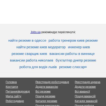
Jobs.ua
рекомендує переглянути:
найти резюме в одессе
работа тренером киев резюме
найти резюме киев модератор
инженер киев
резюме сварщик киев
вакансии работы в виннице
вакансии работа николаев
бухгалтер днепр резюме
робота для водія львів
резюме слюсар¤
Головна
Реестрація роботодавця
Реестрація шукача
Контакти
Додати вакансію
Додати резюме
Питання/відповіді
Всі резюме
Всі вакансії
Мапа сайту
Пошук резюме
Пошук вакансій
Роботодавцю
Каталог резюме
Каталог вакансій
Пошук персоналу
Пошук роботи