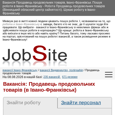
Вакансія Продавець продовольчих товарів, Івано-Франківськ. Пошук
роботи в Івано-Франківську - Робота Продавець продовольчих товарів
(Вінницький обласний центр зайнятості). Шукаю роботу в Івано-
Франківську.
Мінімум раз в житті кожної людини цікавить пошук роботи. І, незважаючи на те, що
робота в Івано-Франківську
є завжди, багато хто не знає, де її шукати і куди йти
працювати. Що вибрати - вакансії в Івано-Франківську в невеликих фірмах або ж
здійснювати пошук роботи в корпораціях? Що краще: робота в Івано-Франківську
або виїхати в інше місто або навіть країну? Питань багато, тому ласкаво просимо
на портал, орієнтований на пошук роботи і вакансій, а також розміщення резюме в
Івано-Франківську!
вакансії Івано-Франківську
/
вакансії Видавництво, поліграфія
/ Продавець
продовольчих товарів
На 08.08.2026 в нашій базі:
235 вакансій
,
671 резюме
Вакансія: Продавець продовольчих
товарів (в Івано-Франківськ)
Знайти роботу
Знайти персонал