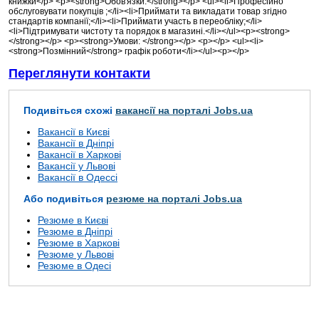
книжки</p> <p><strong>Обов'язки:</strong></p> <ul><li>Професійно
обслуговувати покупців ;</li><li>Приймати та викладати товар згідно
стандартів компанії;</li><li>Приймати участь в переобліку;</li>
<li>Підтримувати чистоту та порядок в магазині.</li></ul><p><strong>
</strong></p> <p><strong>Умови: </strong></p> <p></p> <ul><li>
<strong>Позмінний</strong> графік роботи</li></ul><p></p>
Переглянути контакти
Подивіться схожі
вакансії на порталі Jobs.ua
Вакансії в Києві
Вакансії в Дніпрі
Вакансії в Харкові
Вакансії у Львові
Вакансії в Одессі
Або подивіться
резюме на порталі Jobs.ua
Резюме в Києві
Резюме в Дніпрі
Резюме в Харкові
Резюме у Львові
Резюме в Одесі