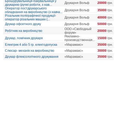
Брошурувальниця-пакувальниця у
Друкарня Вольф
20000
грн.
друкарню (ручні роботи, з нав...
Оператор постдрукарського
Друкарня Вольф
35000
грн.
обладнання на виробництво (з навча...
Різальник поліграфічної продукції-
Друкарня Вольф
40000
грн.
оператор різальних машин (...
Друкар офсетного друку
Друкарня Вольф
50000
грн.
ООО «Свободный
Робітник на виробництво
20000
грн.
форум»
Рекламно-
Друкар, помічник друкаря
15000
грн.
производственная...
Електрик 4 або 5 гр. електодопуска
«Марамакс»
35000
грн.
Слюсар- механік на виробництво
«Марамакс»
30000
грн.
Друкар флексологічного друкування
«Марамакс»
35000
грн.