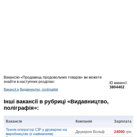
Вакансію «Продавець продовольчих товарів» ви можете
знайти в наступних розділах:
ID вакансї:
3804402
Вакансії в
Видавництво, поліграфія
Інші вакансії в рубриці «Видавництво,
поліграфія»:
Вакансія
Компанія
Зарплата
Технік-оператор СtP у друкарню на
Друкарня Вольф
24000
грн.
виробництво (є навчанням)