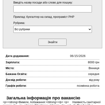
Введіть назву посади або слово для пошуку:
Приклад: бухгалтер на склад, програміст PHP
Рубрика:
Дата додавання:
Зарплата:
8000 грн
Місто:
Вінниця
Бажана Освіта:
середня
Досвід роботи:
від року
Графік роботи:
позмінна робота
Загальна інформація про вакансію
<p><strong>Вимоги, побажання:</strong></p> <p> Наявність санітарної