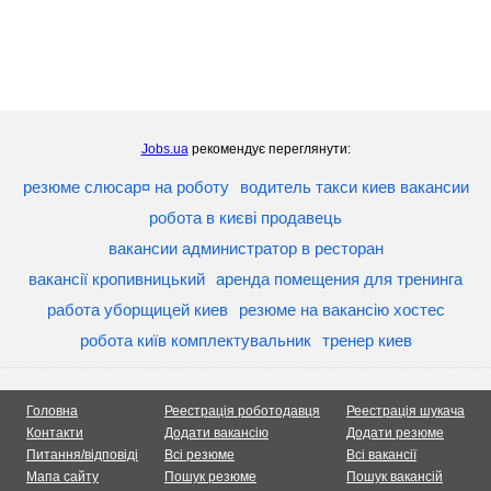
Jobs.ua
рекомендує переглянути:
резюме слюсар¤ на роботу
водитель такси киев вакансии
робота в києві продавець
вакансии администратор в ресторан
вакансії кропивницький
аренда помещения для тренинга
работа уборщицей киев
резюме на вакансію хостес
робота київ комплектувальник
тренер киев
Головна
Реестрація роботодавця
Реестрація шукача
Контакти
Додати вакансію
Додати резюме
Питання/відповіді
Всі резюме
Всі вакансії
Мапа сайту
Пошук резюме
Пошук вакансій