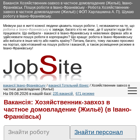
Вакансія Хозяйственник-завхоз в частное домовладение (Жильё), Івано-
Франківськ. Пошук роботи в Івано-Франківську - Робота Хозяйственник-
завхоз в частное домовладение (Жильё) ( ФОП Харлашкина А. П). Шукаю
роботу в Івано-Франківську.
Мінімум раз в житті кожної людини цікавить пошук роботи. І, незважаючи на те, що
робота в Івано-Франківську
є завжди, багато хто не знає, де її шукати і куди йти
працювати. Що вибрати - вакансії в Івано-Франківську в невеликих фірмах або ж
здійснювати пошук роботи в корпораціях? Що краще: робота в Івано-Франківську
або виїхати в інше місто або навіть країну? Питань багато, тому ласкаво просимо
на портал, орієнтований на пошук роботи і вакансій, а також розміщення резюме в
Івано-Франківську!
вакансії Івано-Франківську
/
вакансії Готельний бізнес
/ Хозяйственник-завхоз в
частное домовладение (Жильё)
На 09.08.2026 в нашій базі:
235 вакансій
,
671 резюме
Вакансія: Хозяйственник-завхоз в
частное домовладение (Жильё) (в Івано-
Франківськ)
Знайти роботу
Знайти персонал