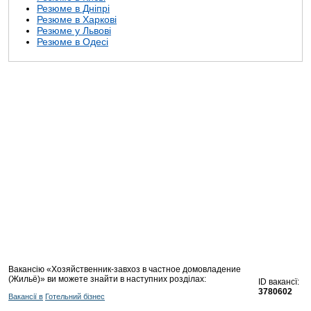
Резюме в Дніпрі
Резюме в Харкові
Резюме у Львові
Резюме в Одесі
Вакансію «Хозяйственник-завхоз в частное домовладение
(Жильё)» ви можете знайти в наступних розділах:
ID вакансї:
3780602
Вакансії в
Готельний бізнес