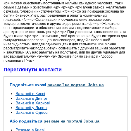
<p> Можем обеспечить постоянным жильём, как одного человека , так и
семью с детьми и животными.</p> <p></p> <p>Нужен завхоз желательно
с руками, головой и инструментом.)</p> <p>Он же помощник хозяина по
быту и бизнесу. Учёт, распределение и оплата коммунальных
платежей. </p> <p>Организация и осуществление ,прежде всего,
текущего, косметического и других видов ремонта.</p> <p> Желателен
опыт организации и обеспечения рекламы недвижимости и набора
арендаторов и постояльцев. </p> <p> При успешном выполнении оплата
будет выше!</p> <p>... возможно , моё приглашение будет интересно для
вынужденных переселенцев, пенсионеров, людей с небольшой
инвалидностью. Как для одиноких ,так и для семьи!</p> <p> Можно
рассматривать как подработку и совмещать с другими вашими работами
и занятиями! А у нас работать на полставки, или по другим удобным для
вас вариантам.</p> <p></p> <p> Звоните прямо сейчас и - "добро
пожаловать ! "</p>
Переглянути контакти
Подивіться схожі
вакансії на порталі Jobs.ua
Вакансії в Києві
Вакансії в Дніпрі
Вакансії в Харкові
Вакансії у Львові
Вакансії в Одессі
Або подивіться
резюме на порталі Jobs.ua
Резюме в Києві