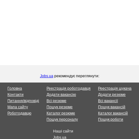
Jobs.ua
рекомендує переглянути:
Головна
Реестрація роботодавця
Реестрація шукача
Контакти
Додати вакансію
Додати резюме
Питання/відповіді
Всі резюме
Всі вакансії
Мапа сайту
Пошук резюме
Пошук вакансій
Роботодавцю
Каталог резюме
Каталог вакансій
Пошук персоналу
Пошук роботи
Наші сайти
Jobs.ua