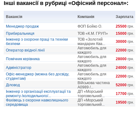
Інші вакансії в рубриці «Офісний персонал»:
Вакансія
Компанія
Зарплата
Менеджер продаж
ФОП Бойко О.
25500
грн.
Прибиральниця
ТОВ «К.М. ГРУП»
15000
грн.
Інженер з охорони праці та техніки
ТОВ «Золотий
30000
грн.
безпеки
мандарин Ква...
Автомобиль для
Оператор вхідної лінії
22000
грн.
каждого
Автомобиль для
Помічник керівника
28000
грн.
каждого
Автомобиль для
Адміністратор
24000
грн.
каждого
Офіс-менеджер (можна без досвіду,
Автомобиль для
22000
грн.
студентам)
каждого
Військова частина
Діловод
52000
грн.
А0989 /...
Інженер з організації експлуатації та
ДП «Морський
17700
грн.
ремонту /холодильного/...
торговельний...
Фахівець з охорони навколишнього
ДП «Морський
19500
грн.
середовища
торговельний...