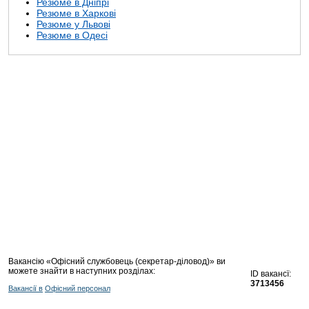
Резюме в Дніпрі
Резюме в Харкові
Резюме у Львові
Резюме в Одесі
Вакансію «Офісний службовець (секретар-діловод)» ви
можете знайти в наступних розділах:
ID вакансї:
3713456
Вакансії в
Офісний персонал