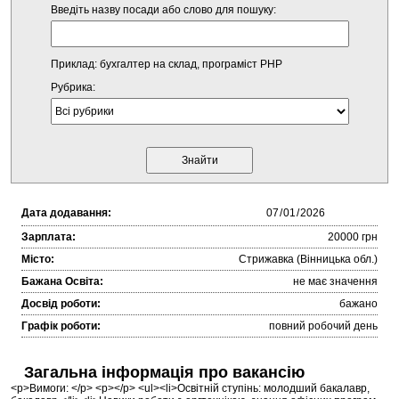
Введіть назву посади або слово для пошуку:
Приклад: бухгалтер на склад, програміст PHP
Рубрика:
Дата додавання:
Зарплата:
20000 грн
Місто:
Стрижавка (Вінницька обл.)
Бажана Освіта:
не має значення
Досвід роботи:
бажано
Графік роботи:
повний робочий день
Загальна інформація про вакансію
<p>Вимоги: </p> <p></p> <ul><li>Освітній ступінь: молодший бакалавр,