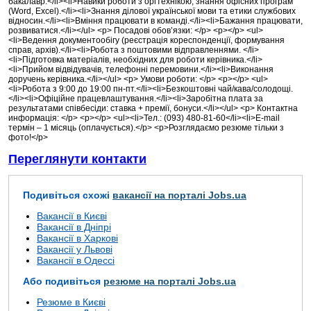
бакалавр.</li><li>Навики роботи з оргтехнікою, знання офісних програм
(Word, Excel).</li><li>Знання ділової української мови та етики службових
відносин.</li><li>Вміння працювати в команді.</li><li>Бажання працювати,
розвиватися.</li></ul> <p> Посадові обов’язки: </p> <p></p> <ul>
<li>Ведення документообігу (реєстрація кореспонденції, формування
справ, архів).</li><li>Робота з поштовими відправленнями. </li>
<li>Підготовка матеріалів, необхідних для роботи керівника.</li>
<li>Прийом відвідувачів, телефонні перемовини.</li><li>Виконання
доручень керівника.</li></ul> <p> Умови роботи: </p> <p></p> <ul>
<li>Робота з 9:00 до 19:00 пн-пт.</li><li>Безкоштовні чай/кава/солодощі.
</li><li>Офіційне працевлаштування.</li><li>Заробітна плата за
результатами співбесіди: ставка + премії, бонуси.</li></ul> <p> Контактна
информація: </p> <p></p> <ul><li>Тел.: (093) 480-81-60</li><li>E-mail
термін – 1 місяць (оплачується).</p> <p>Розглядаємо резюме тільки з
фото!</p>
Переглянути контакти
Подивіться схожі
вакансії на порталі Jobs.ua
Вакансії в Києві
Вакансії в Дніпрі
Вакансії в Харкові
Вакансії у Львові
Вакансії в Одессі
Або подивіться
резюме на порталі Jobs.ua
Резюме в Києві