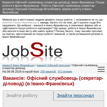
Вакансія Офісний службовець (секретар-діловод), Івано-Франківськ. Пошук
роботи в Івано-Франківську - Робота Офісний службовець (секретар-
діловод) (Турський Олександр Віталійович). Шукаю роботу в Івано-
Франківську.
Мінімум раз в житті кожної людини цікавить пошук роботи. І, незважаючи на те, що
робота в Івано-Франківську
є завжди, багато хто не знає, де її шукати і куди йти
працювати. Що вибрати - вакансії в Івано-Франківську в невеликих фірмах або ж
здійснювати пошук роботи в корпораціях? Що краще: робота в Івано-Франківську
або виїхати в інше місто або навіть країну? Питань багато, тому ласкаво просимо
на портал, орієнтований на пошук роботи і вакансій, а також розміщення резюме в
Івано-Франківську!
вакансії Івано-Франківську
/
вакансії Офісний персонал
/ Офісний службовець
(секретар-діловод)
На 08.08.2026 в нашій базі:
235 вакансій
,
671 резюме
Вакансія: Офісний службовець (секретар-
діловод) (в Івано-Франківськ)
Знайти роботу
Знайти персонал