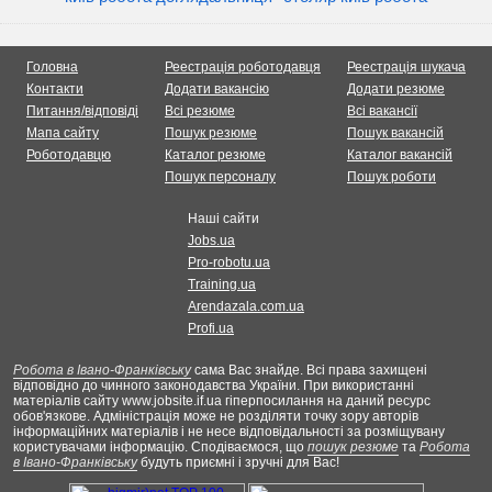
Головна
Реестрація роботодавця
Реестрація шукача
Контакти
Додати вакансію
Додати резюме
Питання/відповіді
Всі резюме
Всі вакансії
Мапа сайту
Пошук резюме
Пошук вакансій
Роботодавцю
Каталог резюме
Каталог вакансій
Пошук персоналу
Пошук роботи
Наші сайти
Jobs.ua
Pro-robotu.ua
Training.ua
Arendazala.com.ua
Profi.ua
Робота в Івано-Франківську
сама Вас знайде. Всі права захищені
відповідно до чинного законодавства України. При використанні
матеріалів сайту www.jobsite.if.ua гіперпосилання на даний ресурс
обов'язкове. Адміністрація може не розділяти точку зору авторів
інформаційних матеріалів і не несе відповідальності за розміщувану
користувачами інформацію. Сподіваємося, що
пошук резюме
та
Робота
в Івано-Франківську
будуть приємні і зручні для Вас!