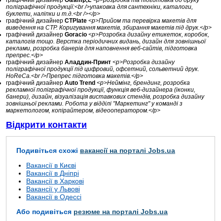
графічний дизайнер
O&amp;L
<p>розробка та підготовка до друку
поліграфічної продукції:<br />упаковка для сантехніки, каталоги,
буклети, наліпки и т.д.<br /></p>
графічний дизайнер
CTPlate
<p>Прийом та перевірка макетів для
виведення на CTP. Коригування макетів, збирання макетів під друк.</p>
графічний дизайнер
Goracio
<p>Розробка дизайну етикеток, коробок,
каталогів тощо. Верстка періодичних видань, дизайн для зовнішньої
реклами, розробка банерів для наповнення веб-сайтів, підготовка
препрес.</p>
графічний дизайнер
Аладдин-Принт
<p>Розробка дизайну
поліграфічної продукції під цифровий, офсетний, сольветний друк.
HoReCa.<br />Препрес підготовка макетів.</p>
графічний дизайнер
Auto Trend
<p>Неймінг, брендинг, розробка
рекламної поліграфічної продукції, функція веб-дизайнера (іконки,
банери), дизайн, візуалізація виставкових стендів, розробка дизайну
зовнішньої реклами. Робота у відділі "Маркетинг" у команді з
маркетологом, копірайтером, відеооператором.</p>
Відкрити контакти
Подивіться схожі
вакансії на порталі Jobs.ua
Вакансії в Києві
Вакансії в Дніпрі
Вакансії в Харкові
Вакансії у Львові
Вакансії в Одессі
Або подивіться
резюме на порталі Jobs.ua