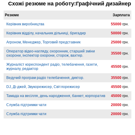
Схожі резюме на роботу:Графічний дизайнер
Резюме
Зарплата
Керівник виробництва
55000
грн.
Керівник відділу, начальник дільниці, бригадир
50000
грн.
Агроном, Менеджер, Торговий представник
25000
грн.
Оператор відео-нагляду, охоронник, старший зміни
35500
грн.
охорони, інспектор охорони, сторож, вахтер.
Журналіст кореспондент радіо, телебачення, газети,
45500
грн.
журналу, редактор
Ведучий програм радіо телебачення, диктор.
35500
грн.
DJ, Ді-джей, Звукорежисер, Світлорежисер
45500
грн.
Тамада на весілля, день народження, банкет, корпоратив
45000
грн.
Служба підтримки чати
20000
грн.
Служба підтримки чати
20000
грн.