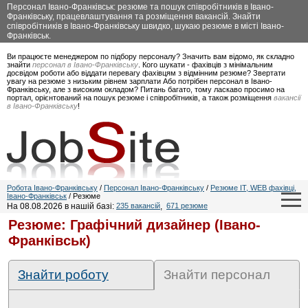
Персонал Івано-Франківськ: резюме та пошук співробітників в Івано-
Франківську, працевлаштування та розміщення вакансій. Знайти
співробітників в Івано-Франківську швидко, шукаю резюме в місті Івано-
Франківськ.
Ви працюєте менеджером по підбору персоналу? Значить вам відомо, як складно
знайти
персонал в Івано-Франківську
. Кого шукати - фахівців з мінімальним
досвідом роботи або віддати перевагу фахівцям з відмінним резюме? Звертати
увагу на резюме з низьким рівнем зарплати Або потрібен персонал в Івано-
Франківську, але з високим окладом? Питань багато, тому ласкаво просимо на
портал, орієнтований на пошук резюме і співробітників, а також розміщення
вакансії
в Івано-Франківську
!
Робота Івано-Франківську
/
Персонал Івано-Франківську
/
Резюме IT, WEB фахівці,
Івано-Франківськ
/ Резюме
На 08.08.2026 в нашій базі:
235 вакансій
,
671 резюме
Резюме: Графічний дизайнер (Івано-
Франківськ)
Знайти роботу
Знайти персонал