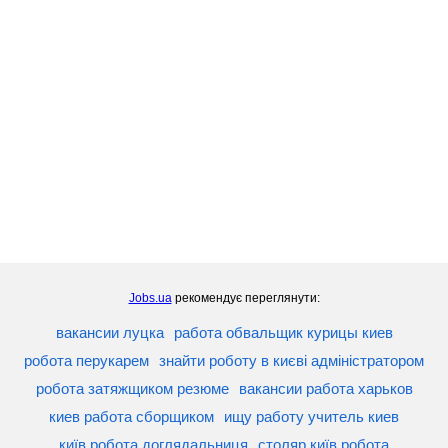
Jobs.ua
рекомендує переглянути:
вакансии луцка
работа обвальщик курицы киев
робота перукарем
знайти роботу в києві адміністратором
робота затяжщиком резюме
вакансии работа харьков
киев работа сборщиком
ищу работу учитель киев
київ робота доглядальниця
столяр київ робота