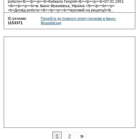
роботи</b></p><p><b>Кибкало Георгій</b></p><p><b>07.01.1951
</b></p><p><b>м. Івано-Франківськ, Україна </b></p><br><p>
<b>Досвід роботи:</b></p><p><b>Черговий на рецепції</b
...
ID резюме:
Перейти до повного опису резюме в Івано-
1153371
Франківську
»
1
2