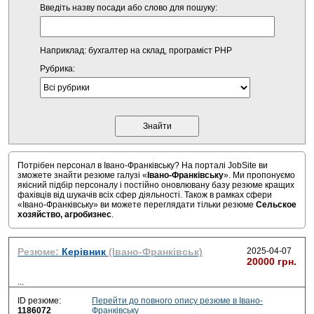
Введіть назву посади або слово для пошуку:
Наприклад: бухгалтер на склад, програміст PHP
Рубрика:
Потрібен персонал в Івано-Франківську? На порталі JobSite ви
зможете знайти резюме галузі «
Івано-Франківську
». Ми пропонуємо
якісний підбір персоналу і постійно оновлювану базу резюме кращих
фахівців від шукачів всіх сфер діяльності. Також в рамках сфери
«Івано-Франківську» ви можете переглядати тільки резюме
Сельское
хозяйство, агробизнес
.
Резюме:
Керівник
(Івано-Франківськ)
2025-04-07
20000 грн.
...
ID резюме:
Перейти до повного опису резюме в Івано-
1186072
Франківську