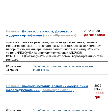
Резюме:
Директор з якості, Директор
2022-08-30
договорная
відділу сертифікації
(Івано-Франківськ)
<p>Орієнтована на результат, постійне вдосконалення, сильний
менеджер проектів, готова навчатись і навчати, розвивати команду,
напористість, вміння працювати самостійно та в команді.</p> <p>
<strong>РЕЗЮМЕ:</strong></p> <p><strong>КЛЮЧОВІ
КОМПЕТЕНЦІЇ</strong></p> <ul><li>Розробка і впровадження систем
менедж
...
ID резюме:
Перейти до повного опису резюме в Івано-
1176326
Франківську
Резюме:
Інженер-механік, Головний-сервісний
2022-
03-29
налагоджувальник
(Івано-Франківськ)
20000
грн.
...
ID резюме:
Перейти до повного опису резюме в Івано-