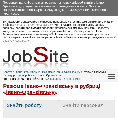
Персонал Івано-Франківськ: резюме та пошук співробітників в Івано-
Франківську, працевлаштування та розміщення вакансій. Знайти
співробітників в Івано-Франківську швидко, шукаю резюме в місті Івано-
Франківськ.
Ви працюєте менеджером по підбору персоналу? Значить вам відомо, як складно
знайти
персонал в Івано-Франківську
. Кого шукати - фахівців з мінімальним
досвідом роботи або віддати перевагу фахівцям з відмінним резюме? Звертати
увагу на резюме з низьким рівнем зарплати Або потрібен персонал в Івано-
Франківську, але з високим окладом? Питань багато, тому ласкаво просимо на
портал, орієнтований на пошук резюме і співробітників, а також розміщення
вакансії
в Івано-Франківську
!
Робота в Івано-Франківську
/
Резюме в Івано-Франківську
/ Резюме Сільське
господарство, агробізнес, Івано-Франківськ
На 07.08.2026 в нашій базі:
235 вакансій
,
671 резюме
Резюме Івано-Франківську в рубриці
«
Івано-Франківську
»
Знайти роботу
Знайти персонал