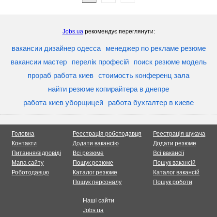
Jobs.ua
рекомендує переглянути:
вакансии дизайнер одесса
менеджер по рекламе резюме
вакансии мастер
перелік професій
поиск резюме модель
прораб работа киев
стоимость конференц зала
найти резюме копирайтера в днепре
работа киев уборщицей
работа бухгалтер в киеве
Головна
Реестрація роботодавця
Реестрація шукача
Контакти
Додати вакансію
Додати резюме
Питання/відповіді
Всі резюме
Всі вакансії
Мапа сайту
Пошук резюме
Пошук вакансій
Роботодавцю
Каталог резюме
Каталог вакансій
Пошук персоналу
Пошук роботи
Наші сайти
Jobs.ua